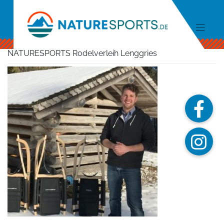
Skip
to
content
NATURESPORTS Rodelverleih Lenggries