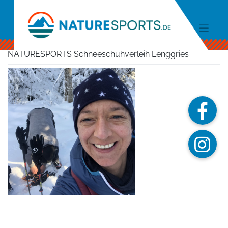
Skip
to
content
NATURESPORTS Schneeschuhverleih Lenggries