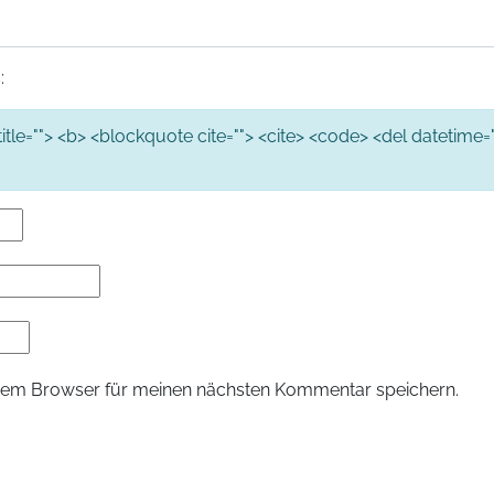
:
 title=""> <b> <blockquote cite=""> <cite> <code> <del datetime="
sem Browser für meinen nächsten Kommentar speichern.