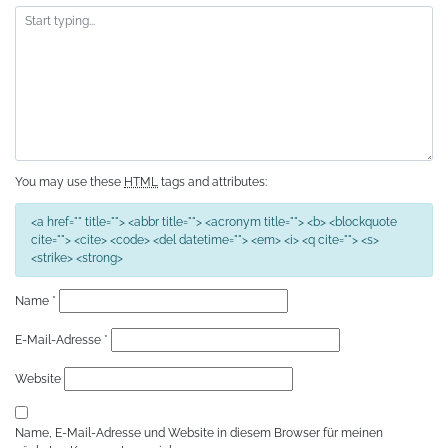
You may use these
HTML
tags and attributes:
<a href="" title=""> <abbr title=""> <acronym title=""> <b> <blockquote
cite=""> <cite> <code> <del datetime=""> <em> <i> <q cite=""> <s>
<strike> <strong>
Name
*
E-Mail-Adresse
*
Website
Name, E-Mail-Adresse und Website in diesem Browser für meinen