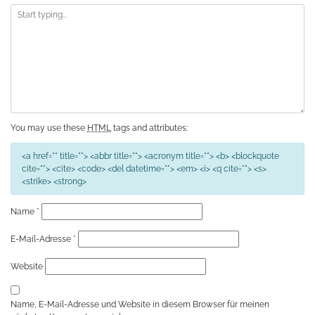
You may use these
HTML
tags and attributes:
<a href="" title=""> <abbr title=""> <acronym title=""> <b> <blockquote
cite=""> <cite> <code> <del datetime=""> <em> <i> <q cite=""> <s>
<strike> <strong>
Name
*
E-Mail-Adresse
*
Website
Name, E-Mail-Adresse und Website in diesem Browser für meinen