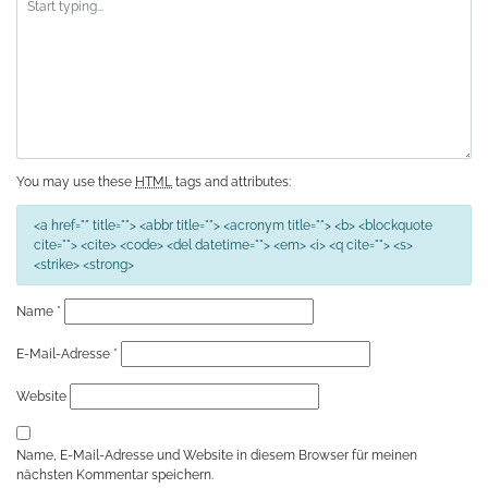
You may use these
HTML
tags and attributes:
<a href="" title=""> <abbr title=""> <acronym title=""> <b> <blockquote
cite=""> <cite> <code> <del datetime=""> <em> <i> <q cite=""> <s>
<strike> <strong>
Name
*
E-Mail-Adresse
*
Website
Name, E-Mail-Adresse und Website in diesem Browser für meinen
nächsten Kommentar speichern.