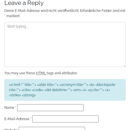
Leave a Reply
Deine E-Mail-Adresse wird nicht veröffentlicht.
Erforderliche Felder sind mit
*
markiert
You may use these
HTML
tags and attributes:
<a href="" title=""> <abbr title=""> <acronym title=""> <b> <blockquote
cite=""> <cite> <code> <del datetime=""> <em> <i> <q cite=""> <s>
<strike> <strong>
Name
*
E-Mail-Adresse
*