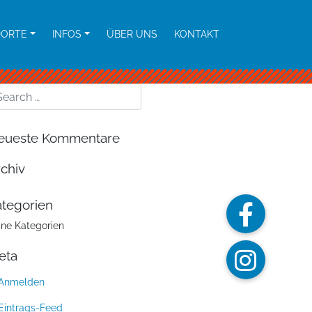
DORTE
INFOS
ÜBER UNS
KONTAKT
eueste Kommentare
chiv
tegorien
ine Kategorien
eta
Anmelden
Eintrags-Feed