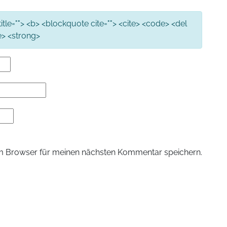
 title=""> <b> <blockquote cite=""> <cite> <code> <del
ke> <strong>
m Browser für meinen nächsten Kommentar speichern.