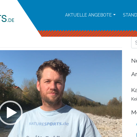
AKTUELLE ANGEBOTE
STAN
N
Ar
Ka
Ke
M